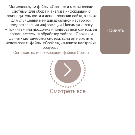
Мы используем файлы «Cookie» и метрические
системы для сбора и анализа информации о
производительности и использовании сайта, а также
для улучшения и индивидуальной настройки
Ваш город
Ревда
?
предоставления информации. Нажимая кнопку
Новинки
Смотреть все
Хиты продаж
По цене:
По со
«Принять» или продолжая пользоваться сайтом, вы
Принять
Да
Первоуральск
соглашаетесь на обработку файлов «Cookie» и
данных метрических систем. Если вы не хотите
использовать файлы «Cookie», измените настройки
браузера.
Согласие на использование файлов Cookie
Смотреть все