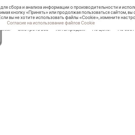
для сбора и анализа информации о производительности и исполь
Заказ цветов и букетов:
мая кнопку «Принять» или продолжая пользоваться сайтом, вы 
Если вы не хотите использовать файлы «Cookie», измените настро
Согласие на использование файлов Cookie
инки
Смотреть все
Хиты продаж
По цене:
По сост