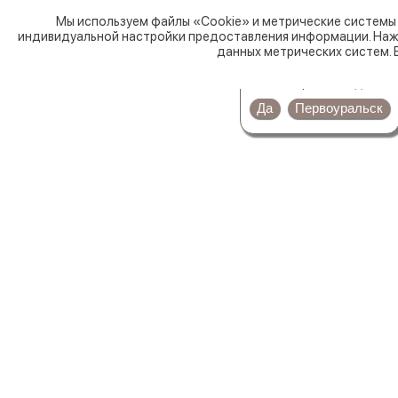
Ревда
Мы используем файлы «Cookie» и метрические системы 
индивидуальной настройки предоставления информации. Нажи
Круглосуточно
данных метрических систем. 
Ваш город
Ревда
?
Нов
Да
Первоуральск