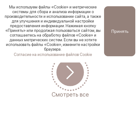
Мы используем файлы «Cookie» и метрические
системы для сбора и анализа информации о
производительности и использовании сайта, а также
для улучшения и индивидуальной настройки
Ваш город
Ревда
?
предоставления информации. Нажимая кнопку
Новинки
Смотреть все
Хиты продаж
По цене:
По со
«Принять» или продолжая пользоваться сайтом, вы
Принять
Да
Первоуральск
соглашаетесь на обработку файлов «Cookie» и
данных метрических систем. Если вы не хотите
использовать файлы «Cookie», измените настройки
браузера.
Согласие на использование файлов Cookie
Смотреть все