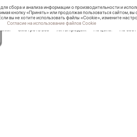
для сбора и анализа информации о производительности и исполь
Заказ цветов и букетов:
мая кнопку «Принять» или продолжая пользоваться сайтом, вы 
Если вы не хотите использовать файлы «Cookie», измените настро
Согласие на использование файлов Cookie
инки
Смотреть все
Хиты продаж
По цене:
По сост