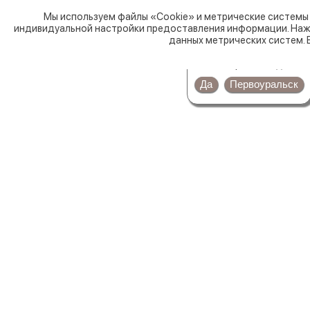
Ревда
Мы используем файлы «Cookie» и метрические системы 
индивидуальной настройки предоставления информации. Нажи
Круглосуточно
данных метрических систем. 
Ваш город
Ревда
?
Нов
Да
Первоуральск