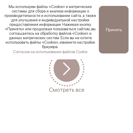
Мы используем файлы «Cookie» и метрические
системы для сбора и анализа информации о
производительности и использовании сайта, а также
для улучшения и индивидуальной настройки
Ваш город
Ревда
?
предоставления информации. Нажимая кнопку
Новинки
Смотреть все
Хиты продаж
По цене:
По со
«Принять» или продолжая пользоваться сайтом, вы
Принять
Да
Первоуральск
соглашаетесь на обработку файлов «Cookie» и
данных метрических систем. Если вы не хотите
использовать файлы «Cookie», измените настройки
браузера.
Согласие на использование файлов Cookie
Смотреть все