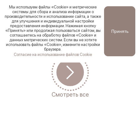
Мы используем файлы «Cookie» и метрические
системы для сбора и анализа информации о
производительности и использовании сайта, а также
для улучшения и индивидуальной настройки
Ваш город
Ревда
?
предоставления информации. Нажимая кнопку
Новинки
Смотреть все
Хиты продаж
По цене:
По со
«Принять» или продолжая пользоваться сайтом, вы
Принять
Да
Первоуральск
соглашаетесь на обработку файлов «Cookie» и
данных метрических систем. Если вы не хотите
использовать файлы «Cookie», измените настройки
браузера.
Согласие на использование файлов Cookie
Смотреть все